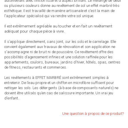
autonivelant avec finition lisse et d’aspect brillant. Le mélange de deux
ou plusieurs couleurs donne au revêtement de sol un effet marbré très
esthétique. Il est travaillé de manière artisanale et c'est la main de
l'applicateur spécialisé qui va rendre votre sol unique.
Il est extrêmement agréable au toucher et en fait un revêtement
adéquat pour chaque pièce à vivre.
Il s’applique directement, sans joint, sur les sols et le carrelage. Elle
convient également aux travaux de rénovation et son application ne
s'accompagne ni de bruit ni de poussière. Ce revêtement offre des
possibilités d’agencement infinies et une solution raffinée pour les
appartements, couloirs, bureaux, jardins d’hiver, hôtels, spas, centres
de fitness, restaurants et commerces.
Les revêtements à EFFET MARBRÉ sont extrêmement simples à
entretenir. De l’eau propre et un chiffon en microfibre suffisent pour
nettoyer les sols. Les détergents (à base de composants naturels) ne
doivent être utilisés qu’en cas de salissure importante. Un vrai jeu
d'enfant.
Une question à propos de ce produit?