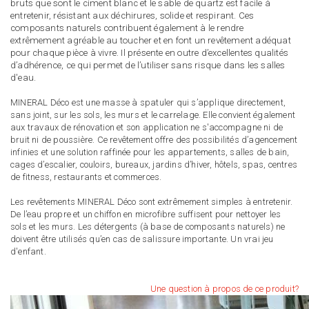
bruts que sont le ciment blanc et le sable de quartz est facile à
entretenir, résistant aux déchirures, solide et respirant. Ces
composants naturels contribuent également à le rendre
extrêmement agréable au toucher et en font un revêtement adéquat
pour chaque pièce à vivre. Il présente en outre d’excellentes qualités
d’adhérence, ce qui permet de l’utiliser sans risque dans les salles
d'eau.
MINERAL Déco est une masse à spatuler qui s’applique directement,
sans joint, sur les sols, les murs et le carrelage. Elle convient également
aux travaux de rénovation et son application ne s'accompagne ni de
bruit ni de poussière. Ce revêtement offre des possibilités d’agencement
infinies et une solution raffinée pour les appartements, salles de bain,
cages d’escalier, couloirs, bureaux, jardins d’hiver, hôtels, spas, centres
de fitness, restaurants et commerces.
Les revêtements MINERAL Déco sont extrêmement simples à entretenir.
De l’eau propre et un chiffon en microfibre suffisent pour nettoyer les
sols et les murs. Les détergents (à base de composants naturels) ne
doivent être utilisés qu’en cas de salissure importante. Un vrai jeu
d'enfant.
Une question à propos de ce produit?