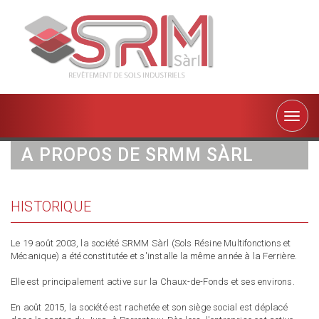
Toggle
naviga
A PROPOS DE SRMM SÀRL
HISTORIQUE
Le 19 août 2003, la société SRMM Sàrl (Sols Résine Multifonctions et
Mécanique) a été constitutée et s'installe la même année à la Ferrière.
Elle est principalement active sur la Chaux-de-Fonds et ses environs.
En août 2015, la société est rachetée et son siège social est déplacé